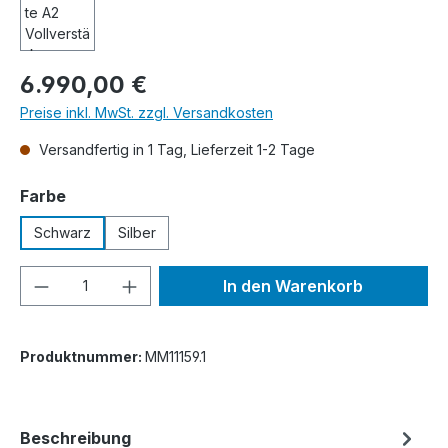
Regulärer Preis:
6.990,00 €
Preise inkl. MwSt. zzgl. Versandkosten
Versandfertig in 1 Tag, Lieferzeit 1-2 Tage
auswählen
Farbe
Schwarz
Silber
Produkt Anzahl: Gib den gewünschten We
In den Warenkorb
Produktnummer:
MM11159.1
Beschreibung