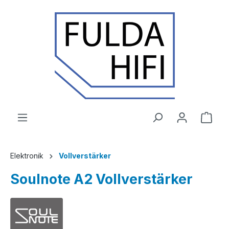
Zum Hauptinhalt springen
Ware
Elektronik
Vollverstärker
Soulnote A2 Vollverstärker