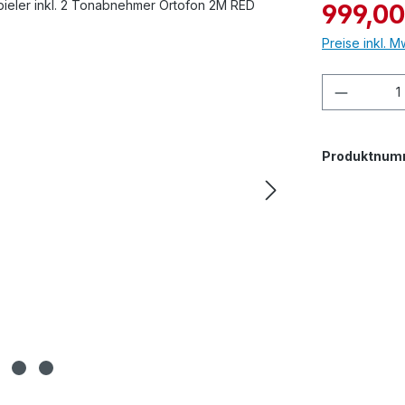
Verkaufspreis
999,00
Preise inkl. 
Produkt
Produktnum