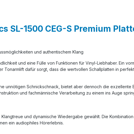
cs SL-1500 CEG-S Premium Platt
lussmöglichkeiten und authentischem Klang
dlichkeit und eine Fülle von Funktionen für Vinyl-Liebhaber. Ein v
 Tonarmlift dafür sorgt, dass die wertvollen Schallplatten in perfe
hne unnötigen Schnickschnack, bietet aber dennoch die exzellente Be
Konstruktion und fachmännische Verarbeitung zu einem ins Auge spr
langtreue und dynamische Wiedergabe gewählt. Die Kombination 
hnen ein audiophiles Hörerlebnis.