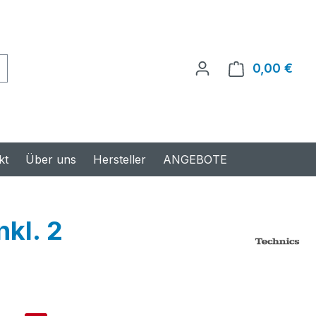
0,00 €
Ware
kt
Über uns
Hersteller
ANGEBOTE
kl. 2