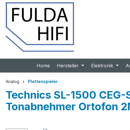
 Hauptinhalt springen
Zur Suche springen
Zur Hauptnavigation springen
Home
Hersteller
Elektronik
A
Analog
Plattenspieler
Technics SL-1500 CEG-S 
Tonabnehmer Ortofon 