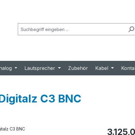
nalog
Lautsprecher
Zubehör
Kabel
Konta
Digitalz C3 BNC
Regulärer Prei
3.125,