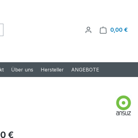
0,00 €
Ware
kt
Über uns
Hersteller
ANGEBOTE
s:
00 €