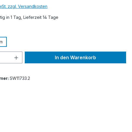
MwSt. zzgl. Versandkosten
ig in 1 Tag, Lieferzeit 14 Tage
ählen
0m
 Anzahl: Gib den gewünschten Wert ein 
In den Warenkorb
mer:
SW11733.2