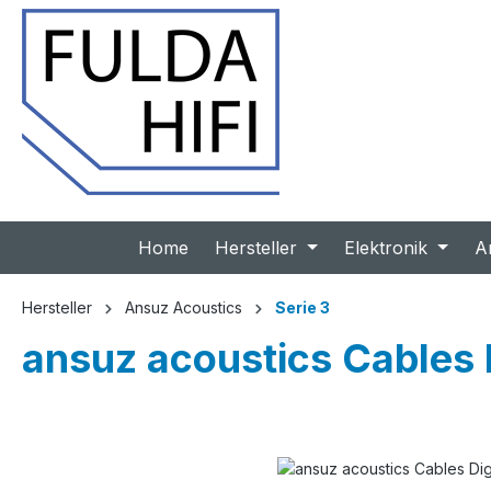
 Hauptinhalt springen
Zur Suche springen
Zur Hauptnavigation springen
Home
Hersteller
Elektronik
A
Hersteller
Ansuz Acoustics
Serie 3
ansuz acoustics Cables 
Bildergalerie überspringen