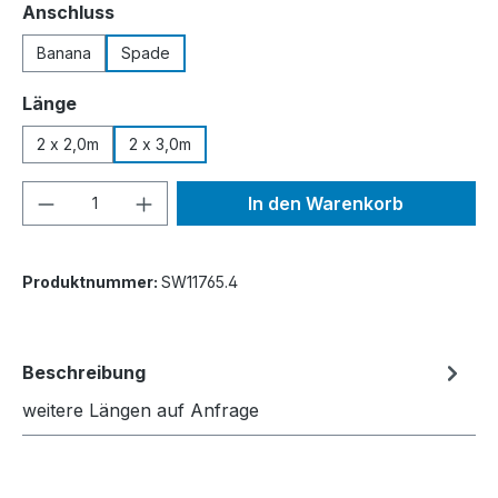
auswählen
Anschluss
Banana
Spade
auswählen
Länge
2 x 2,0m
2 x 3,0m
Produkt Anzahl: Gib den gewünschten We
In den Warenkorb
Produktnummer:
SW11765.4
Beschreibung
weitere Längen auf Anfrage