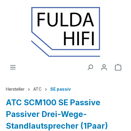
Zum Hauptinhalt springen
Ware
Hersteller
ATC
SE passiv
ATC SCM100 SE Passive
Passiver Drei-Wege-
Standlautsprecher (1Paar)