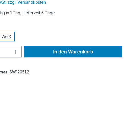
MwSt. zzgl. Versandkosten
ig in 1 Tag, Lieferzeit 5 Tage
ählen
Weiß
 Anzahl: Gib den gewünschten Wert ein 
In den Warenkorb
mer:
SW12051.2