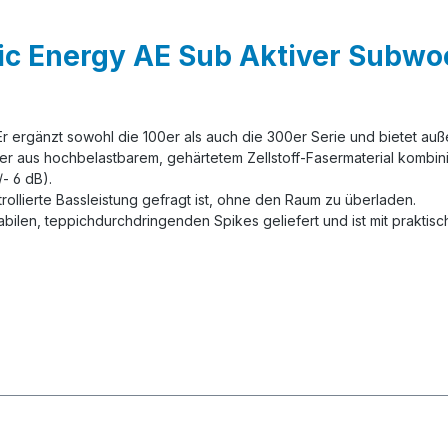
c Energy AE Sub Aktiver Subwoo
Er ergänzt sowohl die 100er als auch die 300er Serie und bietet a
er aus hochbelastbarem, gehärtetem Zellstoff-Fasermaterial kombinie
/- 6 dB).
ollierte Bassleistung gefragt ist, ohne den Raum zu überladen.
tabilen, teppichdurchdringenden Spikes geliefert und ist mit prakt