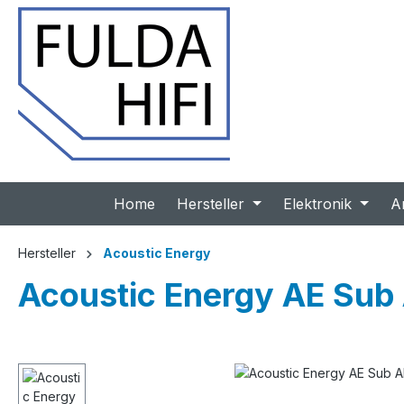
 Hauptinhalt springen
Zur Suche springen
Zur Hauptnavigation springen
Home
Hersteller
Elektronik
A
Hersteller
Acoustic Energy
Acoustic Energy AE Sub 
Bildergalerie überspringen