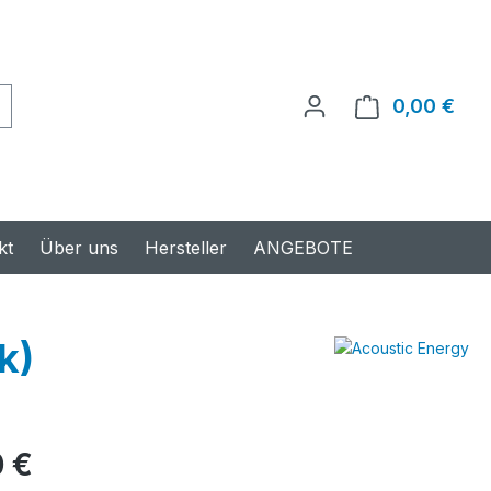
0,00 €
Ware
kt
Über uns
Hersteller
ANGEBOTE
k)
s:
 €