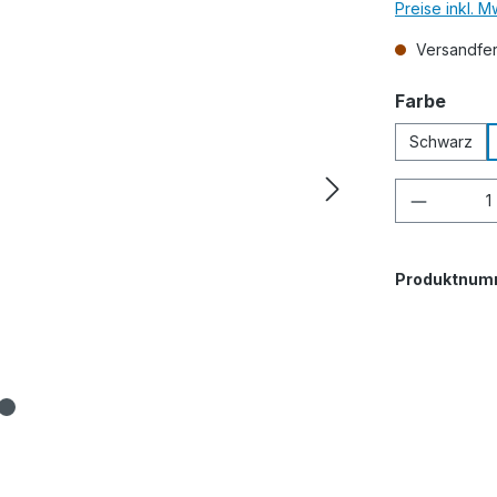
Preise inkl. 
Versandfert
ausw
Farbe
Schwarz
Produkt
Produktnum