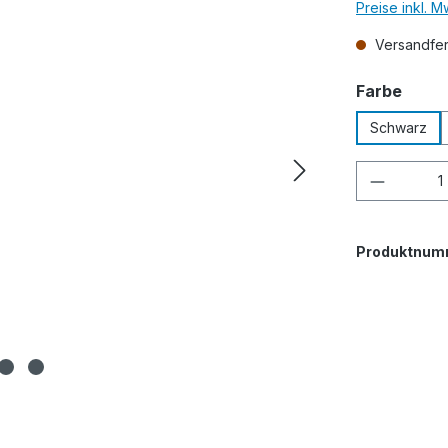
Preise inkl. 
Versandfert
ausw
Farbe
Schwarz
Produkt
Produktnum