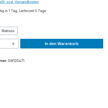
MwSt. zzgl. Versandkosten
ig in 1 Tag, Lieferzeit 5 Tage
ählen
Walnuss
 Anzahl: Gib den gewünschten Wert ein 
In den Warenkorb
mer:
SW12047.1