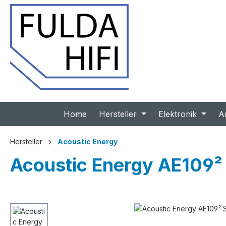
 Hauptinhalt springen
Zur Suche springen
Zur Hauptnavigation springen
Home
Hersteller
Elektronik
A
Hersteller
Acoustic Energy
Acoustic Energy AE109² 
Bildergalerie überspringen