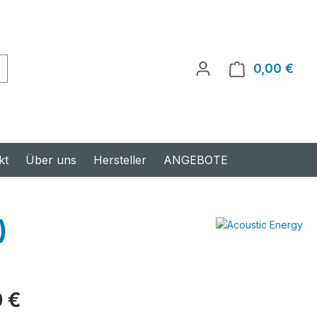
0,00 €
Ware
kt
Über uns
Hersteller
ANGEBOTE
)
s:
 €