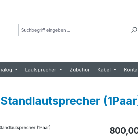
nalog
Lautsprecher
Zubehör
Kabel
Konta
Standlautsprecher (1Paar
Regulärer Prei
800,00