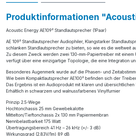
Produktinformationen "Acousti
Acoustic Energy AE109² Standlautsprecher (1Paar)
AE 109² Standlautsprecher Audiophiler, Klangstarker Standlauts
schlanken Standlautsprecher zu bieten, so wie es die weltweit a
Zu diesem Zweck werden zwei 130-mm-Papiertreiber mit einem
verfügt über eine einzigartige Topologie, die eine Integration un
Besonderes Augenmerk wurde auf die Phasen- und Zeitabstimmun
Wie beim Kompaktlautsprecher AE100² befinden sich der Treibe
Das Ergebnis ist ein Audioprodukt mit klaren und übersichtlichen
Erhältlich in schwarzem und walnussfarbenes Vinylfurnier
Prinzip 2.5-Wege
Hochtonchassis 25 mm Gewebekalotte
Mittelton/Tieftonchassis 2x 130 mm Papiermembran
Nennbelastbarkeit 175 Watt
Übertragungsbereich 41 Hz – 26 kHz (+/- 3 dB)
Wirkungsgrad (2.83V/1m) 89 dB