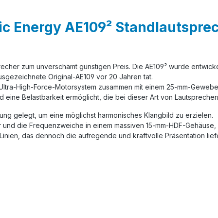
c Energy AE109² Standlautsprech
precher zum unverschämt günstigen Preis. Die AE109² wurde entwick
usgezeichnete Original-AE109 vor 20 Jahren tat.
 Ultra-High-Force-Motorsystem zusammen mit einem 25-mm-Gewebe
d eine Belastbarkeit ermöglicht, die bei dieser Art von Lautsprecher
g gelegt, um eine möglichst harmonisches Klangbild zu erzielen.
r und die Frequenzweiche in einem massiven 15-mm-HDF-Gehäuse, d
 Linien, das dennoch die aufregende und kraftvolle Präsentation lief