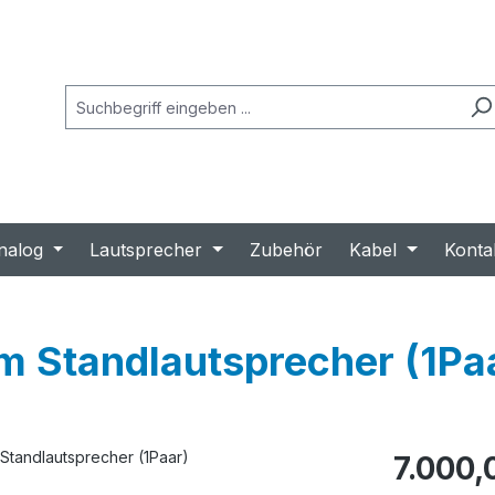
nalog
Lautsprecher
Zubehör
Kabel
Konta
m Standlautsprecher (1Pa
Regulärer Prei
7.000,