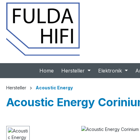
 Hauptinhalt springen
Zur Suche springen
Zur Hauptnavigation springen
Home
Hersteller
Elektronik
A
Hersteller
Acoustic Energy
Acoustic Energy Coriniu
Bildergalerie überspringen