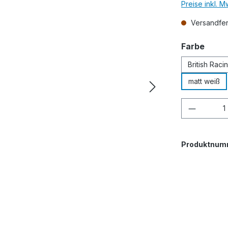
Preise inkl. 
Versandfert
ausw
Farbe
British Rac
matt weiß
Produkt
Produktnum