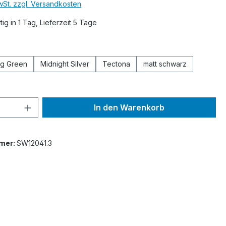
MwSt. zzgl. Versandkosten
ig in 1 Tag, Lieferzeit 5 Tage
ählen
ing Green
Midnight Silver
Tectona
matt schwarz
 Anzahl: Gib den gewünschten Wert ein 
In den Warenkorb
mer:
SW12041.3