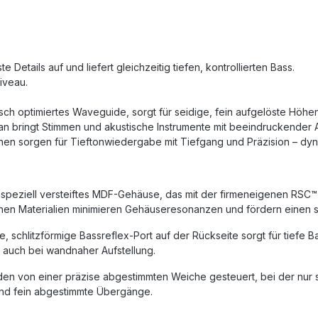
 Details auf und liefert gleichzeitig tiefen, kontrollierten Bass.
Niveau.
ch optimiertes Waveguide, sorgt für seidige, fein aufgelöste Höhen m
an bringt Stimmen und akustische Instrumente mit beeindruckender Au
n sorgen für Tieftonwiedergabe mit Tiefgang und Präzision – dynam
speziell versteiftes MDF-Gehäuse, das mit der firmeneigenen RSC
lichen Materialien minimieren Gehäuseresonanzen und fördern einen
rte, schlitzförmige Bassreflex-Port auf der Rückseite sorgt für tie
 auch bei wandnaher Aufstellung.
 von einer präzise abgestimmten Weiche gesteuert, bei der nur s
 und fein abgestimmte Übergänge.