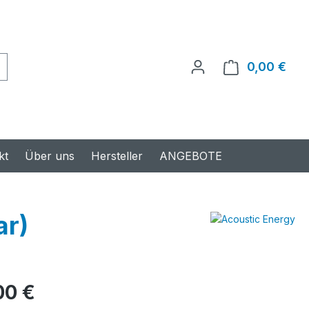
0,00 €
Ware
kt
Über uns
Hersteller
ANGEBOTE
ar)
s:
00 €