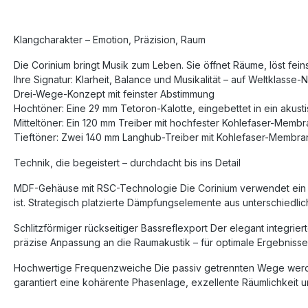
Klangcharakter – Emotion, Präzision, Raum
Die Corinium bringt Musik zum Leben. Sie öffnet Räume, löst feinste
Ihre Signatur: Klarheit, Balance und Musikalität – auf Weltklasse-
Drei-Wege-Konzept mit feinster Abstimmung
Hochtöner: Eine 29 mm Tetoron-Kalotte, eingebettet in ein akustis
Mitteltöner: Ein 120 mm Treiber mit hochfester Kohlefaser-Membr
Tieftöner: Zwei 140 mm Langhub-Treiber mit Kohlefaser-Membrane
Technik, die begeistert – durchdacht bis ins Detail
MDF-Gehäuse mit RSC-Technologie Die Corinium verwendet ein 
ist. Strategisch platzierte Dämpfungselemente aus unterschied
Schlitzförmiger rückseitiger Bassreflexport Der elegant integrie
präzise Anpassung an die Raumakustik – für optimale Ergebnisse
Hochwertige Frequenzweiche Die passiv getrennten Wege werden
garantiert eine kohärente Phasenlage, exzellente Räumlichkeit